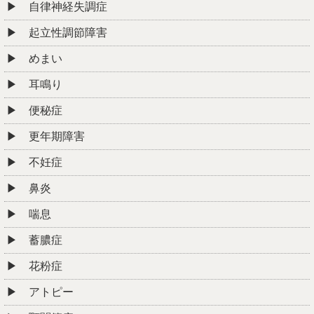
自律神経失調症
起立性調節障害
めまい
耳鳴り
便秘症
更年期障害
不妊症
鼻炎
喘息
蓄膿症
花粉症
アトピー