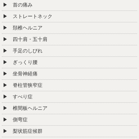
一野式
根本改善整体
初回＋2回目
セットで 2,980円
(通常 9,000円×2回＝18,000円相当)
予約多数のため先着10名様のみ
3名
→
あと