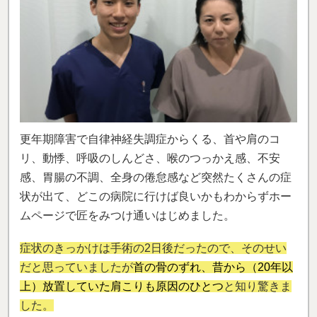
更年期障害で自律神経失調症からくる、首や肩のコ
リ、動悸、呼吸のしんどさ、喉のつっかえ感、不安
感、胃腸の不調、全身の倦怠感など突然たくさんの症
状が出て、どこの病院に行けば良いかもわからずホー
ムページで匠をみつけ通いはじめました。
症状のきっかけは手術の2日後だったので、そのせい
だと思っていましたが
首の骨のずれ、昔から（20年以
上）放置していた肩こりも原因のひとつ
と知り驚きま
した。